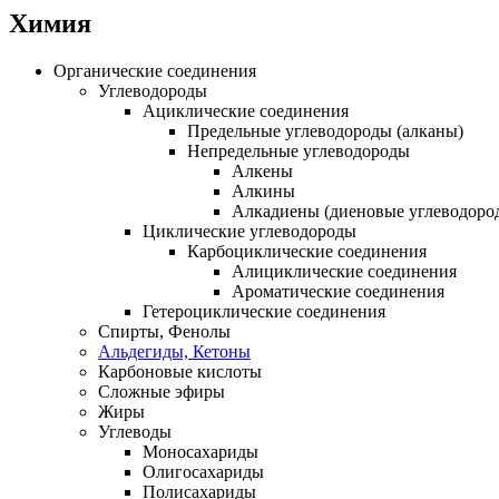
Химия
Органические соединения
Углеводороды
Ациклические соединения
Предельные углеводороды (алканы)
Непредельные углеводороды
Алкены
Алкины
Алкадиены (диеновые углеводоро
Циклические углеводороды
Карбоциклические соединения
Алициклические соединения
Ароматические соединения
Гетероциклические соединения
Спирты, Фенолы
Альдегиды, Кетоны
Карбоновые кислоты
Сложные эфиры
Жиры
Углеводы
Моносахариды
Олигосахариды
Полисахариды