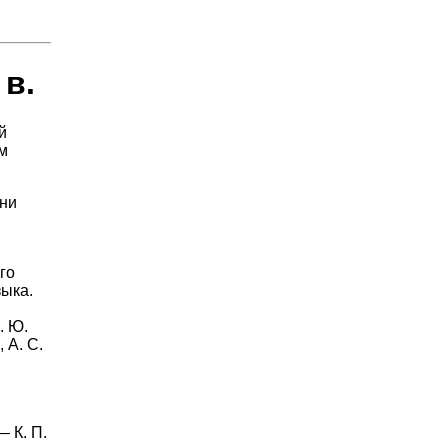
 в.
й
м
они
го
зыка.
. Ю.
 А. С.
 К. П.