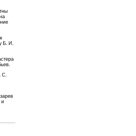
стны
на
ание
к
 Б. И.
астера
бьев.
 С.
азарев
 и