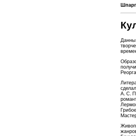
Шпарг
Кул
Данный
творче
време
Образо
получи
Реорга
Литера
сделал
А. С. 
романт
Лермон
Грибое
Мастер
Живопи
жанров