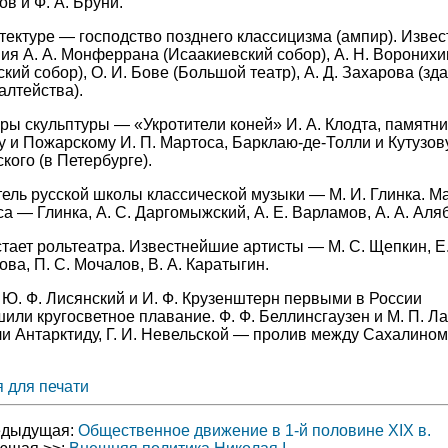
в и Ф. А. Бруни.
тектуре — господство позднего классицизма (ампир). Изве
ия А. А. Монферрана (Исаакиевский собор), А. Н. Воронихи
ский собор), О. И. Бове (Большой театр), А. Д. Захарова (зд
лтейства).
ы скульптуры — «Укротители коней» И. А. Клодта, памятни
 и Пожарскому И. П. Мартоса, Барклаю-де-Толли и Кутузову
кого (в Петербурге).
ель русской школы классической музыки — М. И. Глинка. М
а — Глинка, А. С. Даргомыжский, А. Е. Варламов, А. А. Аля
тает рольтеатра. Известнейшие артисты — М. С. Щепкин, Е.
ва, П. С. Мочалов, В. А. Каратыгин.
 Ю. Ф. Лисянский и И. Ф. Крузенштерн первыми в России
или кругосветное плавание. Ф. Ф. Беллинсгаузен и М. П. Л
и Антарктиду, Г. И. Невельской — пролив между Сахалином
 для печати
едыдущая:
Общественное движение в 1-й половине XIX в.