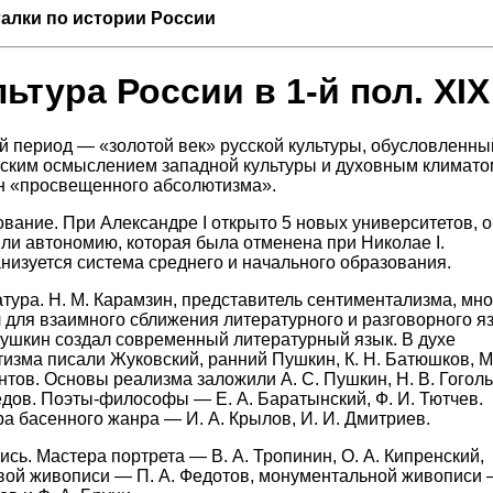
алки по истории России
ьтура России в 1-й пол. XIX
 период — «золотой век» русской культуры, обусловленны
ским осмыслением западной культуры и духовным климато
н «просвещенного абсолютизма».
вание. При Александре I открыто 5 новых университетов, 
ли автономию, которая была отменена при Николае I.
низуется система среднего и начального образования.
тура. Н. М. Карамзин, представитель сентиментализма, мно
 для взаимного сближения литературного и разговорного я
Пушкин создал современный литературный язык. В духе
изма писали Жуковский, ранний Пушкин, К. Н. Батюшков, М
тов. Основы реализма заложили А. С. Пушкин, Н. В. Гоголь,
дов. Поэты-философы — Е. А. Баратынский, Ф. И. Тютчев.
а басенного жанра — И. А. Крылов, И. И. Дмитриев.
сь. Мастера портрета — В. А. Тропинин, О. А. Кипренский,
ой живописи — П. А. Федотов, монументальной живописи —