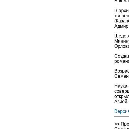
Брюлло
В архи
творен
(Казан
Адмира
Шедевр
Минину
Орловс
Создат
романс
Возрас
Семено
Наука.
соверш
открыл
Азией.
Версия
<< Пр