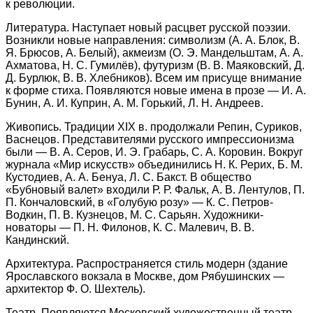
к революции.
Литература. Наступает новый расцвет русской поэзии.
Возникли новые направления: символизм (А. А. Блок, В.
Я. Брюсов, А. Белый), акмеизм (О. Э. Мандельштам, А. А.
Ахматова, Н. С. Гумилёв), футуризм (В. В. Маяковский, Д.
Д. Бурлюк, В. В. Хлебников). Всем им присуще внимание
к форме стиха. Появляются новые имена в прозе — И. А.
Бунин, А. И. Куприн, А. М. Горький, Л. Н. Андреев.
Живопись. Традиции XIX в. продолжали Репин, Суриков,
Васнецов. Представителями русского импрессионизма
были — В. А. Серов, И. Э. Грабарь, С. А. Коровин. Вокруг
журнала «Мир искусств» объединились Н. К. Рерих, Б. М.
Кустодиев, А. А. Бенуа, Л. С. Бакст. В общество
«Бубновый валет» входили Р. Р. Фальк, А. В. Лентулов, П.
П. Кончаловский, в «Голубую розу» — К. С. Петров-
Водкин, П. В. Кузнецов, М. С. Сарьян. Художники-
новаторы — П. Н. Филонов, К. С. Малевич, В. В.
Кандинский.
Архитектура. Распространяется стиль модерн (здание
Ярославского вокзала в Москве, дом Рябушинских —
архитектор Ф. О. Шехтель).
Театр. Появляются Московский художественный театр,