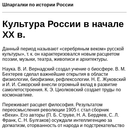
Шпаргалки по истории России
Культура России в начале
XX в.
Данный период называют «серебряным веком» русской
культуры», т. к. он характеризовался новым расцветом
поэзии, музыки, театра, живописи и архитектуры.
Наука. В. И. Вернадский создал учение о биосфере. В. М.
Бехтерев сделал важнейшие открытия в области
физиологии, биофизики, рефлексологии. Н. Е. Жуковский
и И. И. Сикорский внесли огромный вклад в развитие
самолетостроения. К. Э. Циолковский создает труды по
космонавтике.
Переживает расцвет философия. Результатом
переосмысления революции 1905 г. стал сборник
«Вехи». Его авторы (П. Б. Струве, Н. А. Бердяев, С. Л.
Франк, С. Н. Булгаков) осуждали интеллигенцию за
догматизм, оторванность от народа и подстрекательство