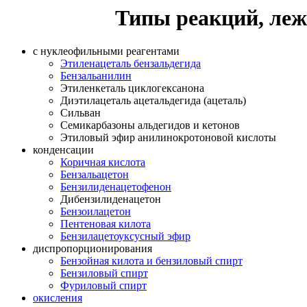
Типы реакций, леж
с нуклеофильными реагентами
Этиленацеталь бензальдегида
Бензальанилин
Этиленкеталь циклогексанона
Диэтилацеталь ацетальдегида (ацеталь)
Сильван
Семикарбазоны альдегидов и кетонов
Этиловый эфир анилинокротоновой кислоты
конденсации
Коричная кислота
Бензальацетон
Бензилиденацетофенон
Дибензилиденацетон
Бензоилацетон
Пентеновая килота
Бензилацетоуксусный эфир
диспропорционирования
Бензойная килота и бензиловый спирт
Бензиловый спирт
Фуриловый спирт
окисления